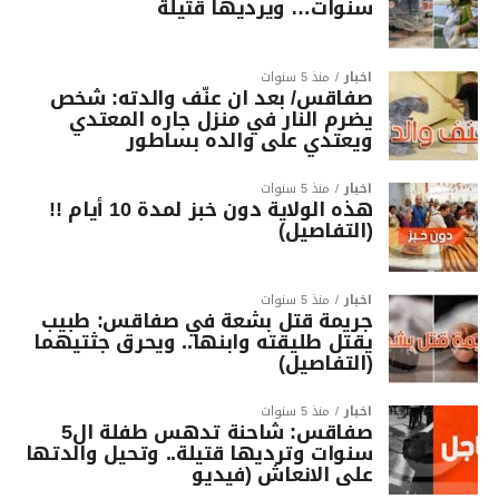
سنوات… ويرديها قتيلة
أخبار
منذ 5 سنوات
صفاقس/ بعد ان عنّف والدته: شخص
يضرم النار في منزل جاره المعتدي
ويعتدي على والده بساطور
أخبار
منذ 5 سنوات
هذه الولاية دون خبز لمدة 10 أيام !!
(التفاصيل)
أخبار
منذ 5 سنوات
جريمة قتل بشعة في صفاقس: طبيب
يقتل طليقته وابنها.. ويحرق جثتيهما
(التفاصيل)
أخبار
منذ 5 سنوات
صفاقس: شاحنة تدهس طفلة ال5
سنوات وترديها قتيلة.. وتحيل والدتها
على الانعاش (فيديو