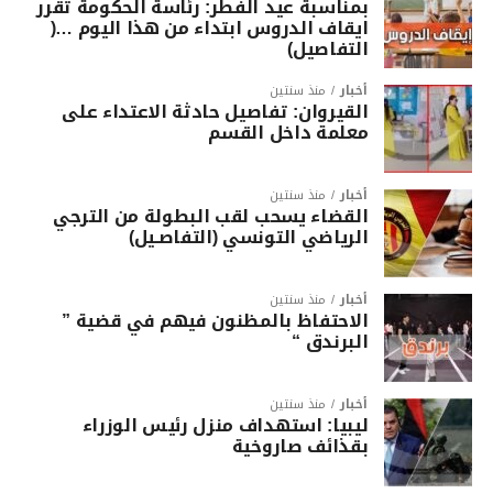
بمناسبة عيد الفطر: رئاسة الحكومة تقرر
ايقاف الدروس ابتداء من هذا اليوم …(
التفاصيل)
أخبار
منذ سنتين
القيروان: تفاصيل حادثة الاعتداء على
معلمة داخل القسم
أخبار
منذ سنتين
القضاء يسحب لقب البطولة من الترجي
الرياضي التونسي (التفاصـيل)
أخبار
منذ سنتين
الاحتفاظ بالمظنون فيهم في قضية ”
البرندق “
أخبار
منذ سنتين
ليبيا: استهداف منزل رئيس الوزراء
بقذائف صاروخية