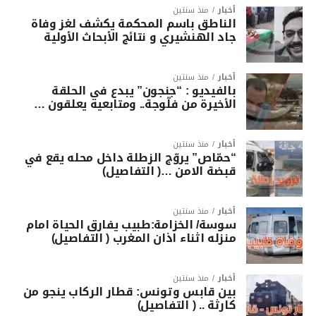
أخبار
منذ سنتين
الناطق باسم المحكمة يكشف لغز وفاة
جاد الهنشيري و نتائج الأبحاث الأولية
أخبار
منذ سنتين
بالفيديو : “جنجون” يبدع في الحلقة
الأخيرة من فلّوجة.. ومتابعيه يعلقون …
أخبار
منذ سنتين
“حمّاص” يروّج الزطلة داخل محله يقع في
قبضة الامن …( التفاصيل)
أخبار
منذ سنتين
سوسة/ الخزامة:طبيب يفارق الحياة امام
منزله اثناء اذان المغرب ( التفاصيل)
أخبار
منذ سنتين
بين قابس وتونس: قطار الركاب ينجو من
كارثة .. ( التفاصيل)