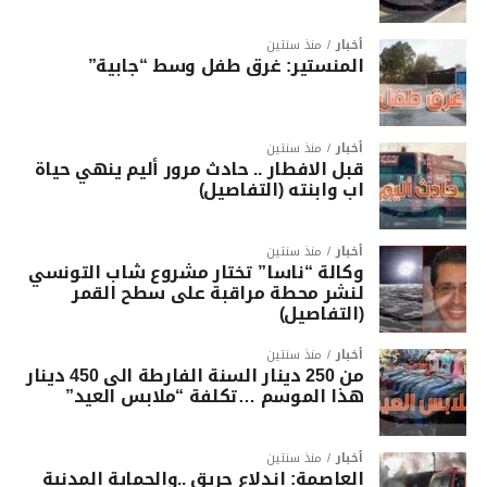
أخبار
منذ سنتين
المنستير: غرق طفل وسط “جابية”
أخبار
منذ سنتين
قبل الافطار .. حادث مرور أليم ينهي حياة
اب وابنته (التفاصيل)
أخبار
منذ سنتين
وكالة “ناسا” تختار مشروع شاب التونسي
لنشر محطة مراقبة على سطح القمر
(التفاصيل)
أخبار
منذ سنتين
من 250 دينار السنة الفارطة الى 450 دينار
هذا الموسم …تكلفة “ملابس العيد”
أخبار
منذ سنتين
العاصمة: اندلاع حريق ..والحماية المدنية