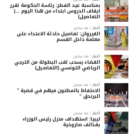
بمناسبة عيد الفطر: رئاسة الحكومة تقرر
ايقاف الدروس ابتداء من هذا اليوم …(
التفاصيل)
أخبار
منذ سنتين
القيروان: تفاصيل حادثة الاعتداء على
معلمة داخل القسم
أخبار
منذ سنتين
القضاء يسحب لقب البطولة من الترجي
الرياضي التونسي (التفاصـيل)
أخبار
منذ سنتين
الاحتفاظ بالمظنون فيهم في قضية ”
البرندق “
أخبار
منذ سنتين
ليبيا: استهداف منزل رئيس الوزراء
بقذائف صاروخية