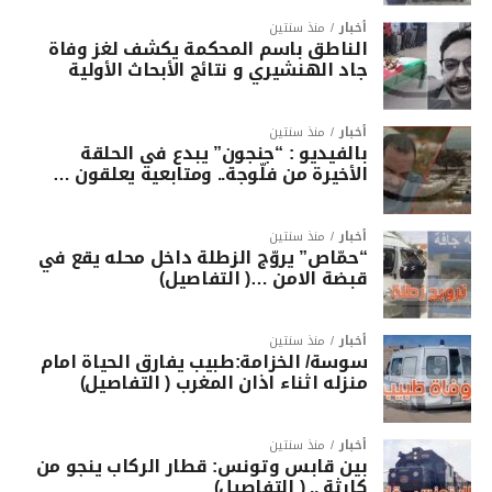
أخبار
منذ سنتين
الناطق باسم المحكمة يكشف لغز وفاة
جاد الهنشيري و نتائج الأبحاث الأولية
أخبار
منذ سنتين
بالفيديو : “جنجون” يبدع في الحلقة
الأخيرة من فلّوجة.. ومتابعيه يعلقون …
أخبار
منذ سنتين
“حمّاص” يروّج الزطلة داخل محله يقع في
قبضة الامن …( التفاصيل)
أخبار
منذ سنتين
سوسة/ الخزامة:طبيب يفارق الحياة امام
منزله اثناء اذان المغرب ( التفاصيل)
أخبار
منذ سنتين
بين قابس وتونس: قطار الركاب ينجو من
كارثة .. ( التفاصيل)