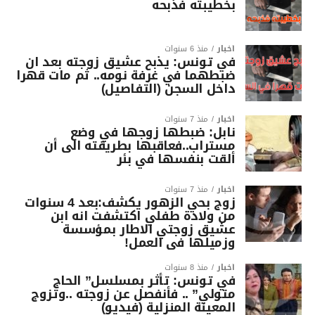
بخطيبته فذبحه
أخبار
منذ 6 سنوات
في تونس: يذبح عشيق زوجته بعد ان
ضبطهما في غرفة نومه.. ثم مات قهرا
داخل السجن (التفاصيل)
أخبار
منذ 7 سنوات
نابل: ضبطها زوجها في وضع
مستراب..فعاقبها بطريقته الى أن
ألقت بنفسها في بئر
أخبار
منذ 7 سنوات
زوج بحي الزهور يكشف:بعد 4 سنوات
من ولادة طفلي اكتشفت انه ابن
عشيق زوجتي الاطار بمؤسسة
وزميلها في العمل!
أخبار
منذ 8 سنوات
في تونس: تأثر بمسلسل” الحاج
متولي” .. فأنفصل عن زوجته ..وتزوج
المعينة المنزلية (فيديو)