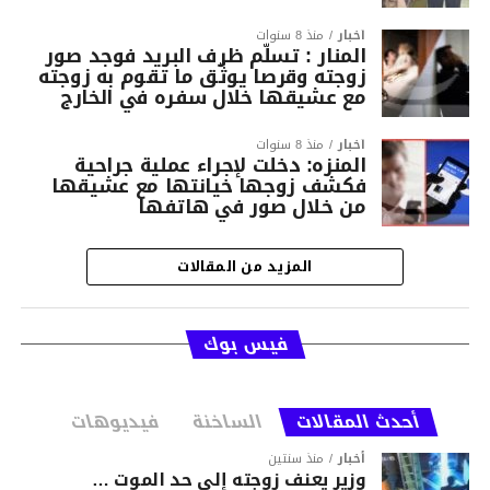
أخبار
منذ 8 سنوات
المنار : تسلّم ظرف البريد فوجد صور
زوجته وقرصا يوثّق ما تقوم به زوجته
مع عشيقها خلال سفره في الخارج
أخبار
منذ 8 سنوات
المنزه: دخلت لإجراء عملية جراحية
فكشف زوجها خيانتها مع عشيقها
من خلال صور في هاتفها
المزيد من المقالات
فيس بوك
أحدث المقالات
الساخنة
فيديوهات
أخبار
منذ سنتين
وزير يعنف زوجته إلى حد الموت …