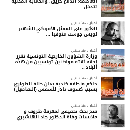
العاصمة: اندلاع حريق ..والحماية المدنية
تتدخل
أخبار
منذ سنتين
العثور على الممثل الأمريكي الشهير
لويس جوست متوفيا …
أخبار
منذ سنتين
وزارة الشؤون الخارجية التونسية تقرر
إجلاء ثلاثة مواطنين تونسيين من هذه
البلاد ..
أخبار
منذ سنتين
حاكم منطقة كندية يعلن حالة الطوارئ
بسبب كسوف نادر للشمس (التفاصيل)
أخبار
منذ سنتين
فتح بحث تحقيقي لمعرفة ظروف و
ملابسات وفاة الدكتور جاد الهنشيري