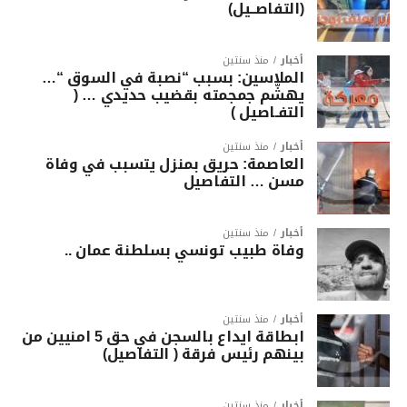
(التفاصــيل)
أخبار
منذ سنتين
الملاسين: بسبب “نصبة في السوق “…
يهشّم جمجمته بقضيب حديدي … (
التفـاصيل )
أخبار
منذ سنتين
العاصمة: حريق بمنزل يتسبب في وفاة
مسن … التفاصيل
أخبار
منذ سنتين
وفاة طبيب تونسي بسلطنة عمان ..
أخبار
منذ سنتين
ابطاقة ايداع بالسجن في حق 5 امنيين من
بينهم رئيس فرقة ( التفاصيل)
أخبار
منذ سنتين