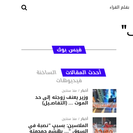
بقلم القراء
ف"
فيس بوك
أحدث المقالات
الساخنة
فيديوهات
أخبار
منذ سنتين
وزير يعنف زوجته إلى حد
الموت … (التفاصــيل)
أخبار
منذ سنتين
الملاسين: بسبب “نصبة في
السوق “… يهشّم جمجمته