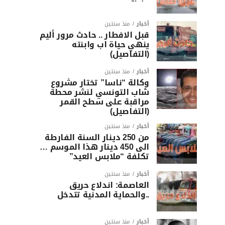
أخبار
منذ سنتين
قبل الافطار .. حادث مرور أليم
ينهي حياة اب وابنته
(التفاصيل)
أخبار
منذ سنتين
وكالة “ناسا” تختار مشروع
شاب التونسي لنشر محطة
مراقبة على سطح القمر
(التفاصيل)
أخبار
منذ سنتين
من 250 دينار السنة الفارطة
الى 450 دينار هذا الموسم …
تكلفة “ملابس العيد”
أخبار
منذ سنتين
العاصمة: اندلاع حريق
..والحماية المدنية تتدخل
أخبار
منذ سنتين