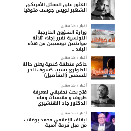
العثور على الممثل الأمريكي
الشهير لويس جوست متوفيا
…
أخبار
منذ سنتين
وزارة الشؤون الخارجية
التونسية تقرر إجلاء ثلاثة
مواطنين تونسيين من هذه
البلاد ..
أخبار
منذ سنتين
حاكم منطقة كندية يعلن حالة
الطوارئ بسبب كسوف نادر
للشمس (التفاصيل)
أخبار
منذ سنتين
فتح بحث تحقيقي لمعرفة
ظروف و ملابسات وفاة
الدكتور جاد الهنشيري
أخبار
منذ سنتين
ايقاف الإعلامي محمد بوغلاب
من قبل فرقة أمنية