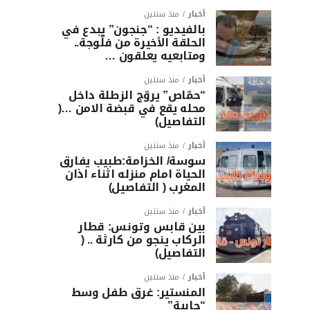
أخبار
منذ سنتين
بالفيديو : “جنجون” يبدع في
الحلقة الأخيرة من فلّوجة..
ومتابعيه يعلقون …
أخبار
منذ سنتين
“حمّاص” يروّج الزطلة داخل
محله يقع في قبضة الامن …(
التفاصيل)
أخبار
منذ سنتين
سوسة/ الخزامة:طبيب يفارق
الحياة امام منزله اثناء اذان
المغرب ( التفاصيل)
أخبار
منذ سنتين
بين قابس وتونس: قطار
الركاب ينجو من كارثة .. (
التفاصيل)
أخبار
منذ سنتين
المنستير: غرق طفل وسط
“جابية”