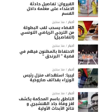
القيروان: تفاصيل حادثة
الاعتداء على معلمة داخل
القسم
أخبار
منذ سنتين
القضاء يسحب لقب البطولة
من الترجي الرياضي التونسي
(التفاصـيل)
أخبار
منذ سنتين
الاحتفاظ بالمظنون فيهم في
قضية ” البرندق “
أخبار
منذ سنتين
ليبيا: استهداف منزل رئيس
الوزراء بقذائف صاروخية
أخبار
منذ سنتين
الناطق باسم المحكمة يكشف
لغز وفاة جاد الهنشيري و
نتائج الأبحاث الأولية