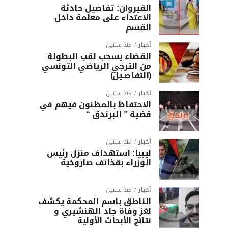
القيروان: تفاصيل حادثة
الاعتداء على معلمة داخل
القسم
أخبار
منذ سنتين
القضاء يسحب لقب البطولة
من الترجي الرياضي التونسي
(التفاصـيل)
أخبار
منذ سنتين
الاحتفاظ بالمظنون فيهم في
قضية ” البرندق “
أخبار
منذ سنتين
ليبيا: استهداف منزل رئيس
الوزراء بقذائف صاروخية
أخبار
منذ سنتين
الناطق باسم المحكمة يكشف
لغز وفاة جاد الهنشيري و
نتائج الأبحاث الأولية