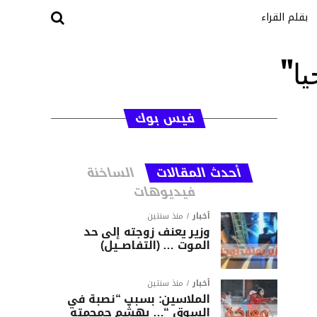
بقلم القراء
ا"
فيس بوك
أحدث المقالات
الساخنة
فيديوهات
أخبار
منذ سنتين
وزير يعنف زوجته إلى حد
الموت … (التفاصــيل)
أخبار
منذ سنتين
الملاسين: بسبب “نصبة في
السوق “… يهشّم جمجمته