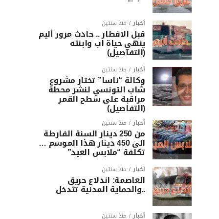
أخبار
منذ سنتين
قبل الافطار .. حادث مرور أليم
ينهي حياة اب وابنته
(التفاصيل)
أخبار
منذ سنتين
وكالة “ناسا” تختار مشروع
شاب التونسي لنشر محطة
مراقبة على سطح القمر
(التفاصيل)
أخبار
منذ سنتين
من 250 دينار السنة الفارطة
الى 450 دينار هذا الموسم …
تكلفة “ملابس العيد”
أخبار
منذ سنتين
العاصمة: اندلاع حريق
..والحماية المدنية تتدخل
أخبار
منذ سنتين