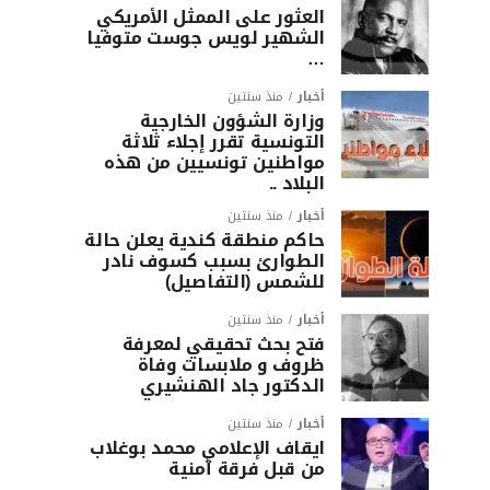
العثور على الممثل الأمريكي
الشهير لويس جوست متوفيا
…
أخبار
منذ سنتين
وزارة الشؤون الخارجية
التونسية تقرر إجلاء ثلاثة
مواطنين تونسيين من هذه
البلاد ..
أخبار
منذ سنتين
حاكم منطقة كندية يعلن حالة
الطوارئ بسبب كسوف نادر
للشمس (التفاصيل)
أخبار
منذ سنتين
فتح بحث تحقيقي لمعرفة
ظروف و ملابسات وفاة
الدكتور جاد الهنشيري
أخبار
منذ سنتين
ايقاف الإعلامي محمد بوغلاب
من قبل فرقة أمنية