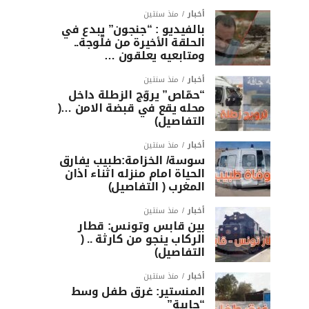
أخبار
منذ سنتين
بالفيديو : “جنجون” يبدع في
الحلقة الأخيرة من فلّوجة..
ومتابعيه يعلقون …
أخبار
منذ سنتين
“حمّاص” يروّج الزطلة داخل
محله يقع في قبضة الامن …(
التفاصيل)
أخبار
منذ سنتين
سوسة/ الخزامة:طبيب يفارق
الحياة امام منزله اثناء اذان
المغرب ( التفاصيل)
أخبار
منذ سنتين
بين قابس وتونس: قطار
الركاب ينجو من كارثة .. (
التفاصيل)
أخبار
منذ سنتين
المنستير: غرق طفل وسط
“جابية”