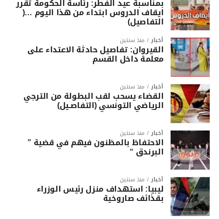
بمناسبة عيد الفطر: رئاسة الحكومة تقرر
ايقاف الدروس ابتداء من هذا اليوم …(
التفاصيل)
أخبار
منذ سنتين
القيروان: تفاصيل حادثة الاعتداء على
معلمة داخل القسم
أخبار
منذ سنتين
القضاء يسحب لقب البطولة من الترجي
الرياضي التونسي (التفاصـيل)
أخبار
منذ سنتين
الاحتفاظ بالمظنون فيهم في قضية ”
البرندق “
أخبار
منذ سنتين
ليبيا: استهداف منزل رئيس الوزراء
بقذائف صاروخية