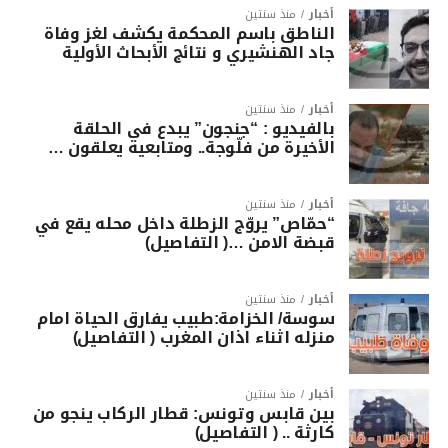
أخبار
منذ سنتين
الناطق باسم المحكمة يكشف لغز وفاة
جاد الهنشيري و نتائج الأبحاث الأولية
أخبار
منذ سنتين
بالفيديو : “جنجون” يبدع في الحلقة
الأخيرة من فلّوجة.. ومتابعيه يعلقون …
أخبار
منذ سنتين
“حمّاص” يروّج الزطلة داخل محله يقع في
قبضة الامن …( التفاصيل)
أخبار
منذ سنتين
سوسة/ الخزامة:طبيب يفارق الحياة امام
منزله اثناء اذان المغرب ( التفاصيل)
أخبار
منذ سنتين
بين قابس وتونس: قطار الركاب ينجو من
كارثة .. ( التفاصيل)