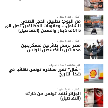
أخبار
منذ 5 سنوات
من اليوم: تطبيق الحجر الصحي
الشامل… وعقوبات المخالفين تصل الى
5 الاف دينار والسجن (التفـاصيل)
أخبار
منذ 5 سنوات
مصر ترسل طائرتين عسكريتين
محملتين بالأكسجين لتونس
غير مصنف
منذ 5 سنوات
“شال” تقرر مغادرة تونس نهائيا في
هذا التاريخ
أخبار
منذ 5 سنوات
الجزائر تُنقذ تونس من كارثة
(التفاصيل)