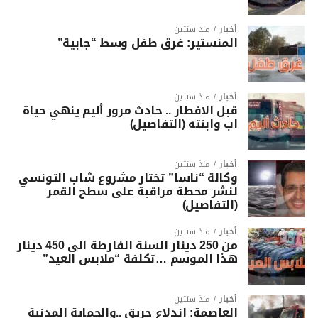
أخبار
منذ سنتين
المنستير: غرق طفل وسط “جابية”
أخبار
منذ سنتين
قبل الافطار .. حادث مرور أليم ينهي حياة
اب وابنته (التفاصيل)
أخبار
منذ سنتين
وكالة “ناسا” تختار مشروع شاب التونسي
لنشر محطة مراقبة على سطح القمر
(التفاصيل)
أخبار
منذ سنتين
من 250 دينار السنة الفارطة الى 450 دينار
هذا الموسم …تكلفة “ملابس العيد”
أخبار
منذ سنتين
العاصمة: اندلاع حريق ..والحماية المدنية