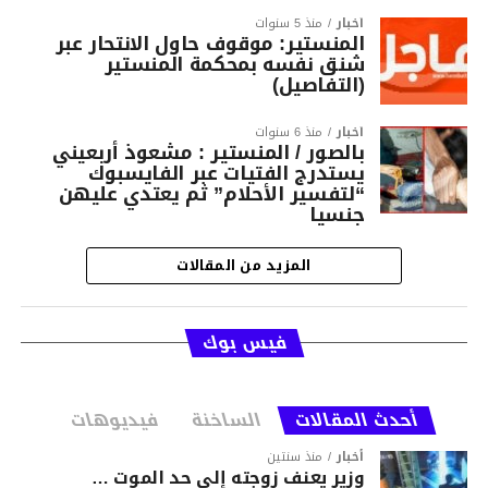
أخبار
منذ 5 سنوات
المنستير: موقوف حاول الانتحار عبر
شنق نفسه بمحكمة المنستير
(التفاصيل)
أخبار
منذ 6 سنوات
بالصور / المنستير : مشعوذ أربعيني
يستدرج الفتيات عبر الفايسبوك
“لتفسير الأحلام” ثم يعتدي عليهن
جنسيا
المزيد من المقالات
فيس بوك
أحدث المقالات
الساخنة
فيديوهات
أخبار
منذ سنتين
وزير يعنف زوجته إلى حد الموت …