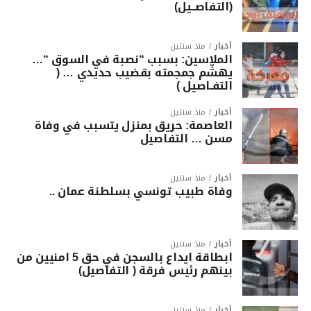
(التفاصــيل)
أخبار
منذ سنتين
الملاسين: بسبب “نصبة في السوق “…
يهشّم جمجمته بقضيب حديدي … (
التفـاصيل )
أخبار
منذ سنتين
العاصمة: حريق بمنزل يتسبب في وفاة
مسن … التفاصيل
أخبار
منذ سنتين
وفاة طبيب تونسي بسلطنة عمان ..
أخبار
منذ سنتين
ابطاقة ايداع بالسجن في حق 5 امنيين من
بينهم رئيس فرقة ( التفاصيل)
أخبار
منذ سنتين