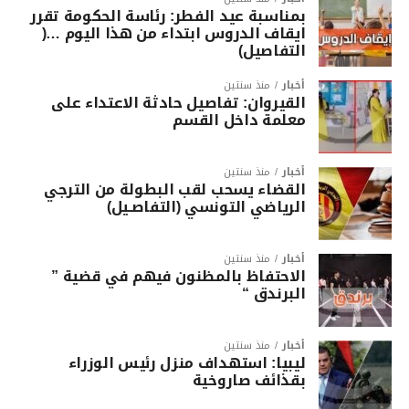
بمناسبة عيد الفطر: رئاسة الحكومة تقرر
ايقاف الدروس ابتداء من هذا اليوم …(
التفاصيل)
أخبار
منذ سنتين
القيروان: تفاصيل حادثة الاعتداء على
معلمة داخل القسم
أخبار
منذ سنتين
القضاء يسحب لقب البطولة من الترجي
الرياضي التونسي (التفاصـيل)
أخبار
منذ سنتين
الاحتفاظ بالمظنون فيهم في قضية ”
البرندق “
أخبار
منذ سنتين
ليبيا: استهداف منزل رئيس الوزراء
بقذائف صاروخية