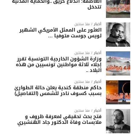
العاصمة: اندلاع حريق ..والحماية المدنية
تتدخل
أخبار
منذ سنتين
العثور على الممثل الأمريكي الشهير
لويس جوست متوفيا …
أخبار
منذ سنتين
وزارة الشؤون الخارجية التونسية تقرر
إجلاء ثلاثة مواطنين تونسيين من هذه
البلاد ..
أخبار
منذ سنتين
حاكم منطقة كندية يعلن حالة الطوارئ
بسبب كسوف نادر للشمس (التفاصيل)
أخبار
منذ سنتين
فتح بحث تحقيقي لمعرفة ظروف و
ملابسات وفاة الدكتور جاد الهنشيري