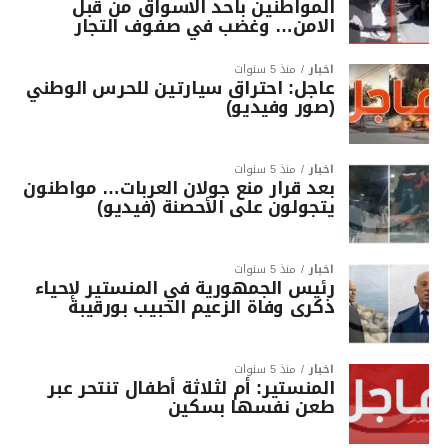
المواطنين باحد الاسواق من قبل
الامن… وغضب في صفوف التجار
أخبار
منذ 5 سنوات
عاجل: احتراق سيارتين للحرس الوطني
(صور وفيديو)
أخبار
منذ 5 سنوات
بعد قرار منع جولان العربات… مواطنون
يتجولون على الأحصنة (فيديو)
أخبار
منذ 5 سنوات
رئيس الجمهورية في المنستير لإحياء
ذكرى وفاة الزعيم الحبيب بورقيبة
أخبار
منذ 5 سنوات
المنستير: أم لثلاثة أطفال تنتحر عبر
طعن نفسها بسكين