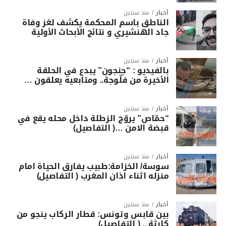
أخبار
منذ سنتين
الناطق باسم المحكمة يكشف لغز وفاة
جاد الهنشيري و نتائج الأبحاث الأولية
أخبار
منذ سنتين
بالفيديو : “جنجون” يبدع في الحلقة
الأخيرة من فلّوجة.. ومتابعيه يعلقون …
أخبار
منذ سنتين
“حمّاص” يروّج الزطلة داخل محله يقع في
قبضة الامن …( التفاصيل)
أخبار
منذ سنتين
سوسة/ الخزامة:طبيب يفارق الحياة امام
منزله اثناء اذان المغرب ( التفاصيل)
أخبار
منذ سنتين
بين قابس وتونس: قطار الركاب ينجو من
كارثة .. ( التفاصيل)