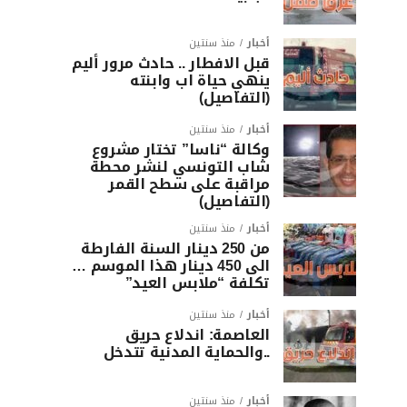
أخبار
منذ سنتين
قبل الافطار .. حادث مرور أليم
ينهي حياة اب وابنته
(التفاصيل)
أخبار
منذ سنتين
وكالة “ناسا” تختار مشروع
شاب التونسي لنشر محطة
مراقبة على سطح القمر
(التفاصيل)
أخبار
منذ سنتين
من 250 دينار السنة الفارطة
الى 450 دينار هذا الموسم …
تكلفة “ملابس العيد”
أخبار
منذ سنتين
العاصمة: اندلاع حريق
..والحماية المدنية تتدخل
أخبار
منذ سنتين