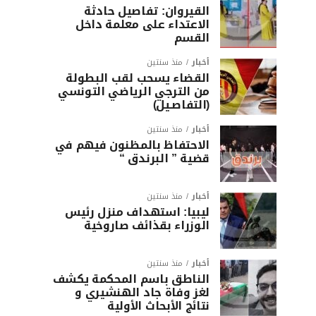
القيروان: تفاصيل حادثة
الاعتداء على معلمة داخل
القسم
أخبار
منذ سنتين
القضاء يسحب لقب البطولة
من الترجي الرياضي التونسي
(التفاصـيل)
أخبار
منذ سنتين
الاحتفاظ بالمظنون فيهم في
قضية ” البرندق “
أخبار
منذ سنتين
ليبيا: استهداف منزل رئيس
الوزراء بقذائف صاروخية
أخبار
منذ سنتين
الناطق باسم المحكمة يكشف
لغز وفاة جاد الهنشيري و
نتائج الأبحاث الأولية