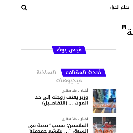
بقلم القراء
ة"
فيس بوك
أحدث المقالات
الساخنة
فيديوهات
أخبار
منذ سنتين
وزير يعنف زوجته إلى حد
الموت … (التفاصــيل)
أخبار
منذ سنتين
الملاسين: بسبب “نصبة في
السوق “… يهشّم جمجمته