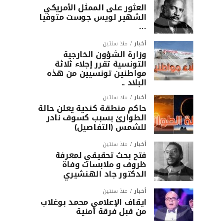
العثور على الممثل الأمريكي
الشهير لويس جوست متوفيا
…
أخبار
منذ سنتين
وزارة الشؤون الخارجية
التونسية تقرر إجلاء ثلاثة
مواطنين تونسيين من هذه
البلاد ..
أخبار
منذ سنتين
حاكم منطقة كندية يعلن حالة
الطوارئ بسبب كسوف نادر
للشمس (التفاصيل)
أخبار
منذ سنتين
فتح بحث تحقيقي لمعرفة
ظروف و ملابسات وفاة
الدكتور جاد الهنشيري
أخبار
منذ سنتين
ايقاف الإعلامي محمد بوغلاب
من قبل فرقة أمنية