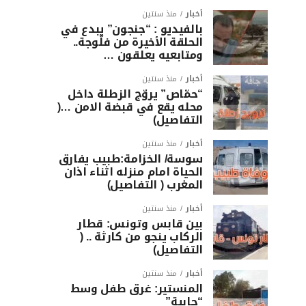
أخبار
منذ سنتين
بالفيديو : “جنجون” يبدع في
الحلقة الأخيرة من فلّوجة..
ومتابعيه يعلقون …
أخبار
منذ سنتين
“حمّاص” يروّج الزطلة داخل
محله يقع في قبضة الامن …(
التفاصيل)
أخبار
منذ سنتين
سوسة/ الخزامة:طبيب يفارق
الحياة امام منزله اثناء اذان
المغرب ( التفاصيل)
أخبار
منذ سنتين
بين قابس وتونس: قطار
الركاب ينجو من كارثة .. (
التفاصيل)
أخبار
منذ سنتين
المنستير: غرق طفل وسط
“جابية”