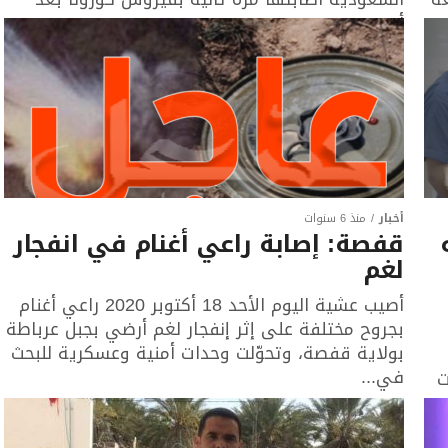
أن...
أخبار
منذ 6 سنوات
قفصة: إصابة راعي أغنام في انفجار
لغم
أصيب عشية اليوم الأحد 18 أكتوبر 2020 راعي أغنام
بجروح مختلفة على إثر إنفجار لغم أرضي بجبل عرباطة
بولاية قفصة، وتحوّلت وحدات أمنية وعسكرية للبحث
في...
ررت