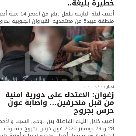
خطيرة بليغة..
أصيب ليلة البارحة طفل يبلغ من العمر 14 
منطقة عبيدة من معتمدية القيروان الجنوبية بحرو
درجة ثالثة إستوجبت مكوثه بقسم الإنعاش بوحدة
الأغالبة أين...
أخبار
منذ 6 سنوات
زغوان: الاعتداء على دورية أمنية
من قبل منحرفين… واصابة عون
حرس بجروح
أصيب خلال الليلة الفاصلة بين يومي السبت والأحد
28 و 29 نوفمبر 2020 عون حرس بجروح متفاوتة
الخطورة مع تسجيل أضرار مادية لسيارة أمنية تاب