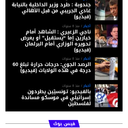
جندوبة : طرد وزير الداخلية بالنيابة
غادي الجريبي من قبل الأهالي
(فيديو)
أخبار
منذ 8 سنوات
ناجي الزعيري : الشاهد أمام
خيارين إما “يستقيل” أو يعرض
تحويره الوزاري أمام البرلمان
(فيديو)
أخبار
منذ 8 سنوات
الرصد الجوي: درجات حرارة تبلغ 60
درجة في هذه الولايات (فيديو)
أخبار
منذ 8 سنوات
بالفيديو: تونسيّين يطردون
إسرائيلي في موسكو مساندة
لفلسطين
فيس بوك