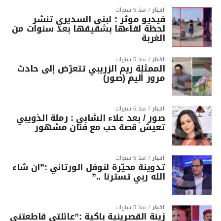
أخبار
منذ 5 سنوات
فيديو مؤثر : لبنى السديري تنشر
لحظة لقاءها بشقيقها بعد سنوات من
الغربة
أخبار
منذ 5 سنوات
الممثلة ريم الزريبي تتعرّض إلى حادث
مرور أليم (صور)
أخبار
منذ 5 سنوات
صور / بعد علاء الشابي : رملة الذويبي
تعيش قصة حب مع فنان مشهور
أخبار
منذ 5 سنوات
تدوينة محيّرة لنوفل الورتاني :”ان شاء
الله ربي تسترنا ..”
أخبار
منذ 5 سنوات
زينة القصرينية باكية :”عائلتي قاطعتني