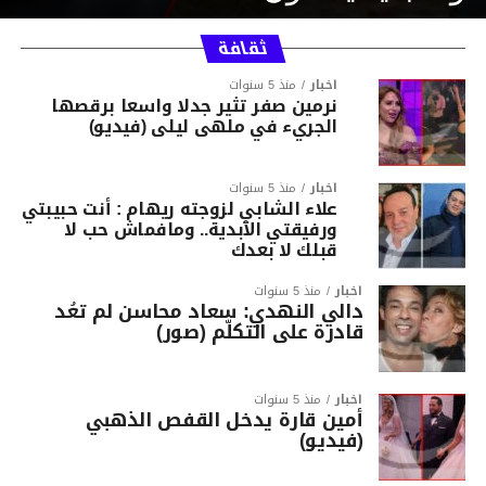
ثقافة
أخبار
منذ 5 سنوات
نرمين صفر تثير جدلا واسعا برقصها
الجريء في ملهى ليلى (فيديو)
أخبار
منذ 5 سنوات
علاء الشابي لزوجته ريهام : أنت حبيبتي
ورفيقتي الأبدية.. ومافماش حب لا
قبلك لا بعدك
أخبار
منذ 5 سنوات
دالي النهدي: سعاد محاسن لم تعُد
قادرة على التكلّم (صور)
أخبار
منذ 5 سنوات
أمين قارة يدخل القفص الذهبي
(فيديو)