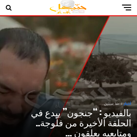
أخبار
منذ سنتين
بالفيديو : “جنجون” يبدع في
الحلقة الأخيرة من فلّوجة..
ومتابعيه يعلقون …