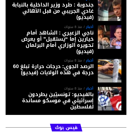
جندوبة : طرد وزير الداخلية بالنيابة
غادي الجريبي من قبل الأهالي
(فيديو)
أخبار
منذ 8 سنوات
ناجي الزعيري : الشاهد أمام
خيارين إما “يستقيل” أو يعرض
تحويره الوزاري أمام البرلمان
(فيديو)
أخبار
منذ 8 سنوات
الرصد الجوي: درجات حرارة تبلغ 60
درجة في هذه الولايات (فيديو)
أخبار
منذ 8 سنوات
بالفيديو: تونسيّين يطردون
إسرائيلي في موسكو مساندة
لفلسطين
فيس بوك