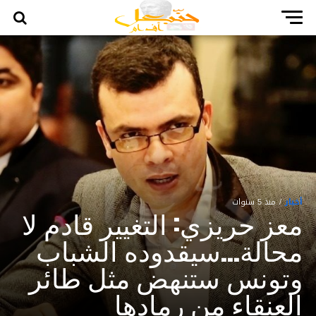
أخبار
منذ 5 سنوات
معز حريزي: التغيير قادم لا
محالة...سيقدوده الشباب
وتونس ستنهض مثل طائر
العنقاء من رمادها