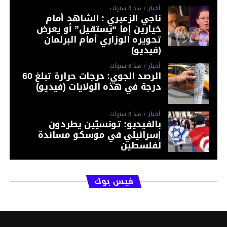
أخبار
منذ 8 سنوات
ناجي الزعيري : الشاهد أمام
خيارين إما “يستقيل” أو يعرض
تحويره الوزاري أمام البرلمان
(فيديو)
أخبار
منذ 8 سنوات
الرصد الجوي: درجات حرارة تبلغ 60
درجة في هذه الولايات (فيديو)
أخبار
منذ 8 سنوات
بالفيديو: تونسيّين يطردون
إسرائيلي في موسكو مساندة
لفلسطين
فيس بوك