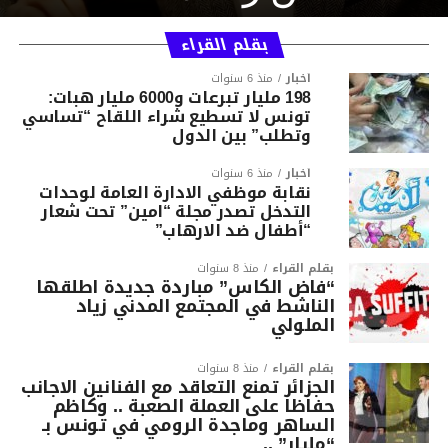
بقلم القراء
أخبار
منذ 6 سنوات
198 مليار تبرعات و6000 مليار هبات:
تونس لا تسطيع شراء اللقاح “تساسي
وتطلب” بين الدول
أخبار
منذ 6 سنوات
نقابة موظفي الادارة العامة لوحدات
التدخل تصدر مجلة “امين” تحت شعار
“أطفال ضد الارهاب”
بقلم القراء
منذ 8 سنوات
“فاض الكاس” مباردة جديدة اطلقها
الناشط في المجتمع المدني زياد
الملولي
بقلم القراء
منذ 8 سنوات
الجزائر تمنع التعاقد مع الفنانين الاجانب
حفاظا على العملة الصعبة .. وكاظم
الساهر وماجدة الرومي في تونس بـ
“مليار” ..