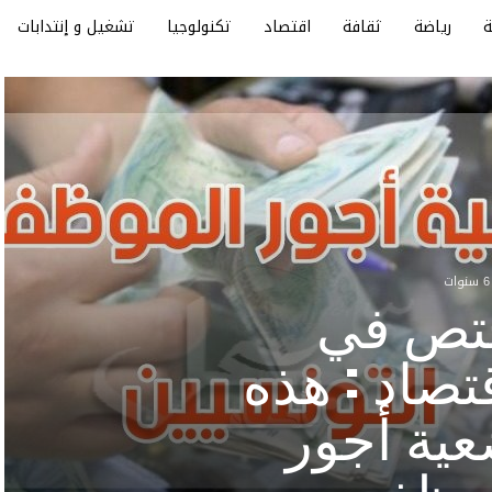
رياضة
ثقافة
اقتصاد
تكنولوجيا
تشغيل و إنتدابات
ت
تص في
قتصاد : هذه
ية أجور