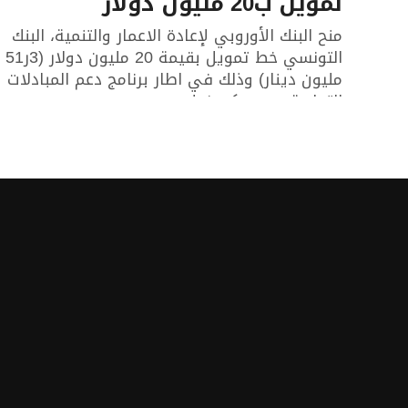
تمويل ب20 مليون دولار
منح البنك الأوروبي لإعادة الاعمار والتنمية، البنك
التونسي خط تمويل بقيمة 20 مليون دولار (3ر51
مليون دينار) وذلك في اطار برنامج دعم المبادلات
التجارية. وسيمكن خط...