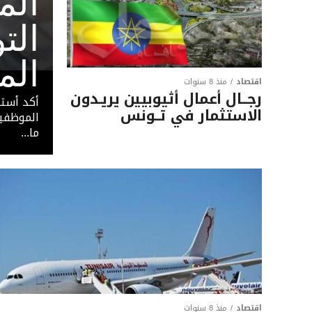
الم
الت
الم
اقتصاد
منذ 8 سنوات
رجــال أعمال أثيوبيين يريـدون
أكد أستا
الاستثمار في تــونس
الموظفين
ما...
اقتصاد
منذ 8 سنوات