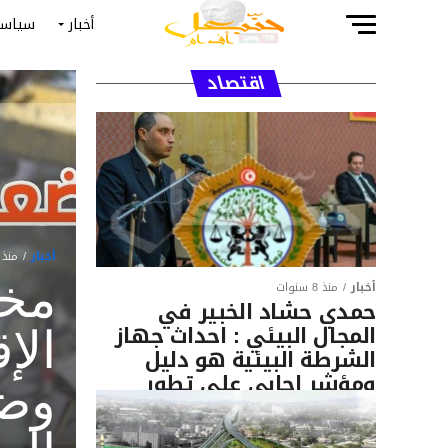
أخبار
سياسة
اقتصاد
أخبار
منذ 6 سنوا
مخ
أخبار
منذ 8 سنوات
حمدي حشاد الخبير في
الإ
المجال البيئي : احداث جهاز
الشرطة البيئية هو دليل
وضع
ومؤشر إجابي على تطور
عقلية التونسي