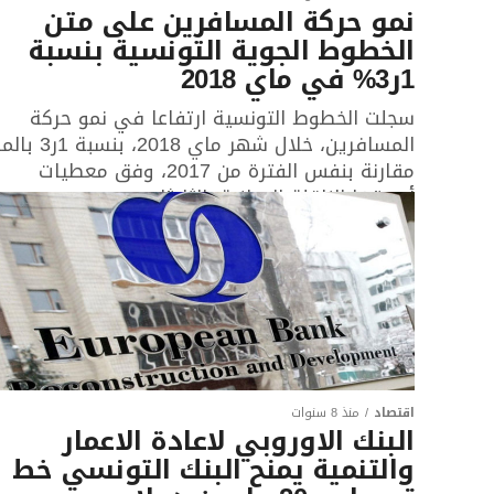
نمو حركة المسافرين على متن
الخطوط الجوية التونسية بنسبة
1ر3% في ماي 2018
سجلت الخطوط التونسية ارتفاعا في نمو حركة
المسافرين، خلال شهر ماي 2018، 
مقارنة بنفس الفترة من 2017، وفق معطيات
أوردتها الناقلة الوطنية، الثلاثاء....
اقتصاد
منذ 8 سنوات
البنك الاوروبي لاعادة الاعمار
والتنمية يمنح البنك التونسي خط